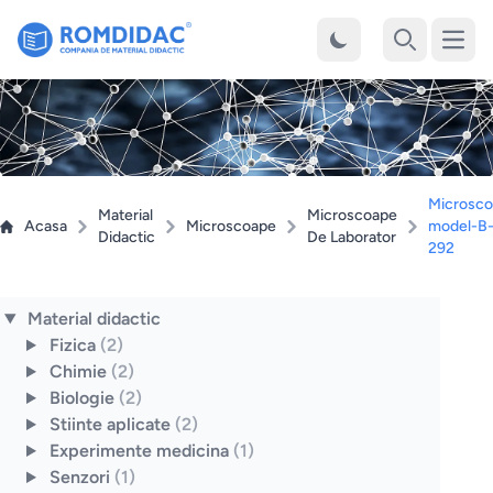
Desch
Cauta
Microsco
Material
Microscoape
Acasa
Microscoape
model-B
Didactic
De Laborator
292
Material didactic
Fizica
(2)
Chimie
(2)
Biologie
(2)
Stiinte aplicate
(2)
Experimente medicina
(1)
Senzori
(1)