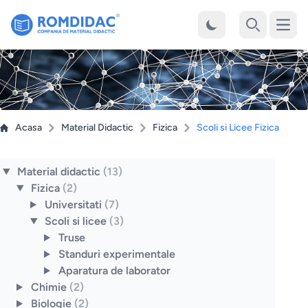
Desch
Cauta
Acasa
Material Didactic
Fizica
Scoli si Licee Fizica
Material didactic
(13)
Fizica
(2)
Universitati
(7)
Scoli si licee
(3)
Truse
Standuri experimentale
Aparatura de laborator
Chimie
(2)
Biologie
(2)