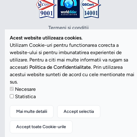
Termeni si conditii
Politica de confidentialitate
Acest website utilizeaza cookies.
Politica cookies
Utilizam Cookie-uri pentru functionarea corecta a
ANPC
website-ului si pentru imbunatatirea experientei de
SOL
utilizare. Pentru a citi mai multe informatii va rugam sa
SAL
accesati
Politica de Confidentialitate.
Prin utilizarea
Vezi Cookies
acestui website sunteti de acord cu cele mentionate mai
sus.
Necesare
Copyright ©2026 Romdidac SA. Toate drepturile rezervate
Statistica
Website implementat de
Daily Code SRL
Mai multe detalii
Accept selectia
Accept toate Cookie-urile