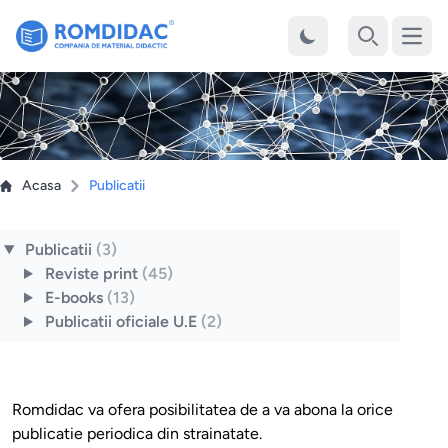
Desch
Cauta
Acasa
Publicatii
Publicatii
(3)
Reviste print
(45)
E-books
(13)
Publicatii oficiale U.E
(2)
Romdidac va ofera posibilitatea de a va abona la orice
publicatie periodica din strainatate.