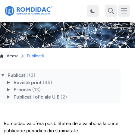
Desch
Cauta
Acasa
Publicatii
Publicatii
(3)
Reviste print
(45)
E-books
(13)
Publicatii oficiale U.E
(2)
Romdidac va ofera posibilitatea de a va abona la orice
publicatie periodica din strainatate.