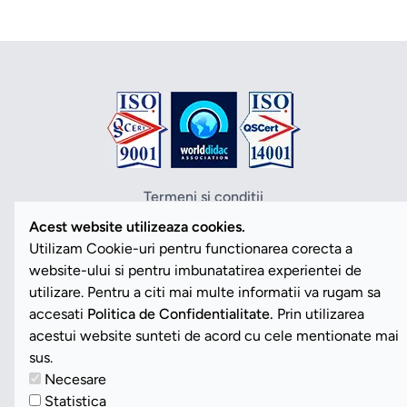
Termeni si conditii
Politica de confidentialitate
Acest website utilizeaza cookies.
Politica cookies
Utilizam Cookie-uri pentru functionarea corecta a
ANPC
website-ului si pentru imbunatatirea experientei de
SOL
utilizare. Pentru a citi mai multe informatii va rugam sa
SAL
accesati
Politica de Confidentialitate.
Prin utilizarea
Vezi Cookies
acestui website sunteti de acord cu cele mentionate mai
sus.
Necesare
Copyright ©2026 Romdidac SA. Toate drepturile rezervate
Statistica