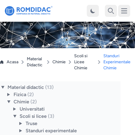
Desch
Cauta
Scoli si
Standuri
Material
Acasa
Chimie
Licee
Experimentale
Didactic
Chimie
Chimie
Material didactic
(13)
Fizica
(2)
Chimie
(2)
Universitati
Scoli si licee
(3)
Truse
Standuri experimentale