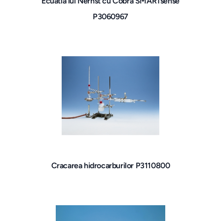
Ecuatia lui Nernst cu Cobra SMARTsense
P3060967
Cracarea hidrocarburilor P3110800