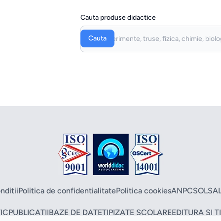
Cauta produse didactice
Cauta
nditii
Politica de confidentialitate
Politica cookies
ANPC
SOL
SA
IC
PUBLICATII
BAZE DE DATE
TIPIZATE SCOLARE
EDITURA SI 