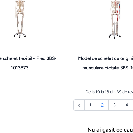
 schelet flexibil - Fred 3BS-
Model de schelet cu origini ș
1013873
musculare pictate 3BS-
De la
10
la
18
din
39
de rez
2
1
3
4
Nu ai gasit ce cau