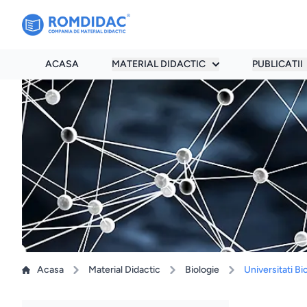
ACASA
MATERIAL DIDACTIC
PUBLICATII
Acasa
Material Didactic
Biologie
Universitati Bi