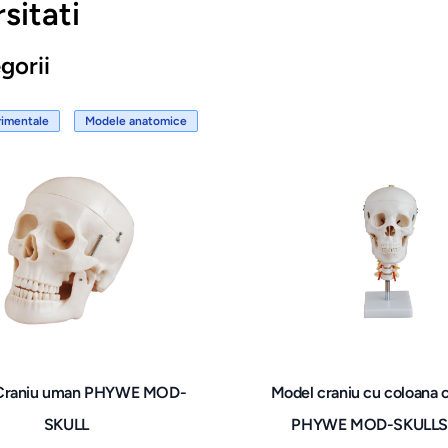
sitati
gorii
rimentale
Modele anatomice
Craniu uman PHYWE MOD-
Model craniu cu coloana c
SKULL
PHYWE MOD-SKULLS