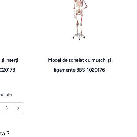
i inserții
Model de schelet cu mușchi și
1020173
ligamente 3BS-1020176
ultate
5
tai?