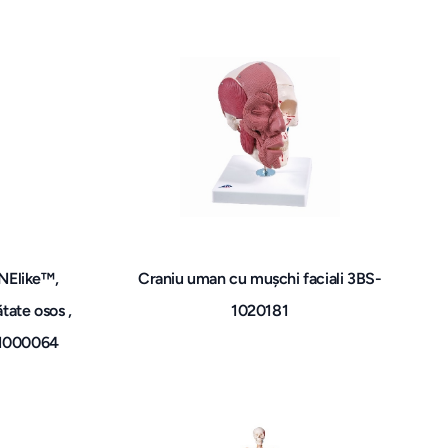
NElike™,
Craniu uman cu mușchi faciali 3BS-
tate osos ,
1020181
S-1000064