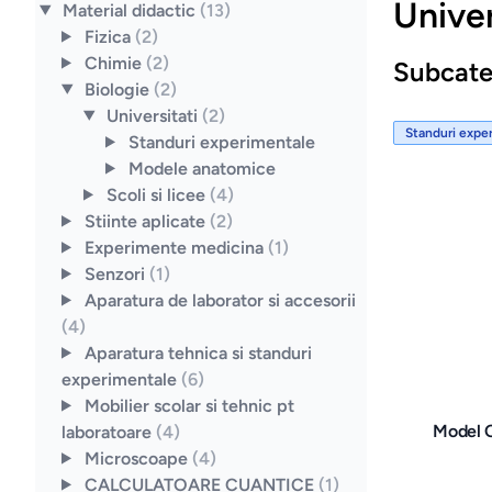
Univer
Material didactic
(13)
Fizica
(2)
Chimie
(2)
Subcate
Biologie
(2)
Universitati
(2)
Standuri expe
Standuri experimentale
Modele anatomice
Scoli si licee
(4)
Stiinte aplicate
(2)
Experimente medicina
(1)
Senzori
(1)
Aparatura de laborator si accesorii
(4)
Aparatura tehnica si standuri
experimentale
(6)
Mobilier scolar si tehnic pt
Model 
laboratoare
(4)
Microscoape
(4)
CALCULATOARE CUANTICE
(1)