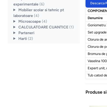
Descarca 
experimentale
(6)
Mobilier scolar si tehnic pt
COMPONEN
laboratoare
(4)
Denumire
Microscoape
(4)
Goniometru 
CALCULATOARE CUANTICE
(1)
Set upgrade 
Parteneri
Harti
(2)
Clorura de 
Clorura de p
Bromura de 
Vaselina 10
Expert unit, 
Tub catod d
Produse si