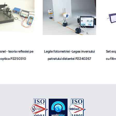
snel - teoria reflexiei pe
Legile fotometriei -Legea inversului
Set exp
a optica P2250310
patratului distantei P2240267
cu fil