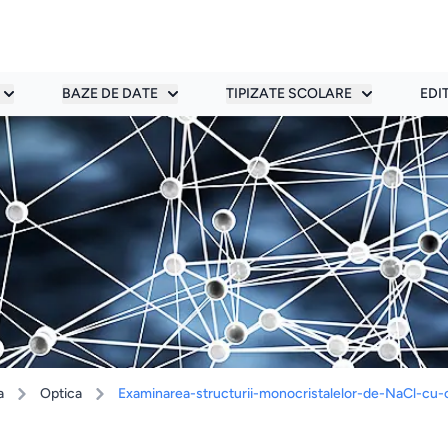
BAZE DE DATE
TIPIZATE SCOLARE
EDI
a
Optica
Examinarea-structurii-monocristalelor-de-NaCl-cu-o