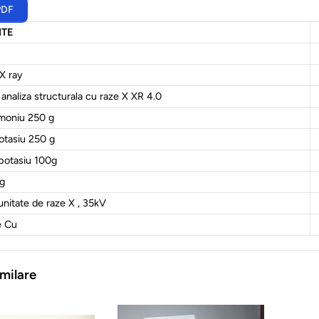
PDF
TE
X ray
analiza structurala cu raze X XR 4.0
amoniu 250 g
otasiu 250 g
potasiu 100g
0g
unitate de raze X , 35kV
e Cu
milare