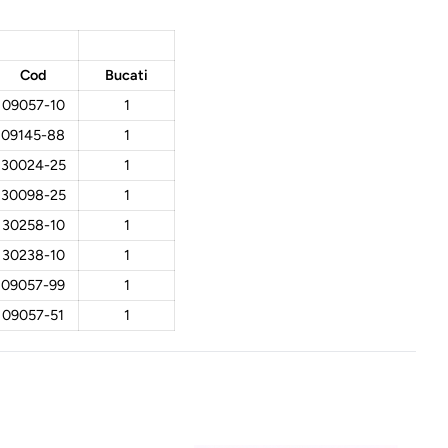
Cod
Bucati
09057-10
1
09145-88
1
30024-25
1
30098-25
1
30258-10
1
30238-10
1
09057-99
1
09057-51
1