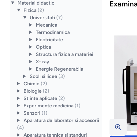
Examinar
Material didactic
Fizica
(2)
Universitati
(7)
Mecanica
Termodinamica
Electricitate
Optica
Structura fizica a materiei
X- ray
Energie Regenerabila
Scoli si licee
(3)
Chimie
(2)
Biologie
(2)
Stiinte aplicate
(2)
Experimente medicina
(1)
Senzori
(1)
Aparatura de laborator si accesorii
(4)
Aparatura tehnica si standuri