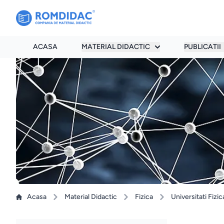
ACASA
MATERIAL DIDACTIC
PUBLICATII
Acasa
Material Didactic
Fizica
Universitati Fizic