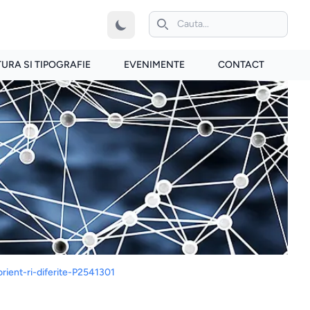
iconita de cautare
TURA SI TIPOGRAFIE
EVENIMENTE
CONTACT
rient-ri-diferite-P2541301