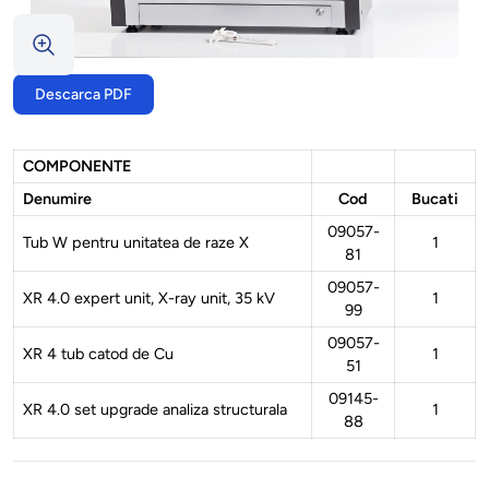
Descarca PDF
COMPONENTE
Denumire
Cod
Bucati
09057-
Tub W pentru unitatea de raze X
1
81
09057-
XR 4.0 expert unit, X-ray unit, 35 kV
1
99
09057-
XR 4 tub catod de Cu
1
51
09145-
XR 4.0 set upgrade analiza structurala
1
88