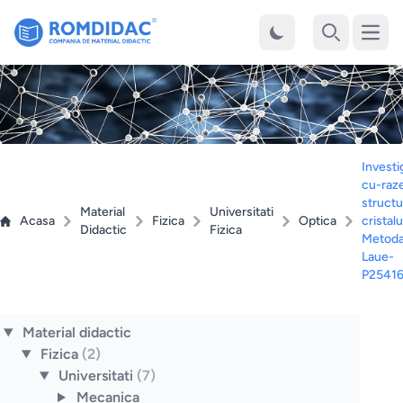
Desch
Cauta
Investi
cu-raz
structur
Material
Universitati
Acasa
Fizica
Optica
cristalu
Didactic
Fizica
Metod
Laue-
P2541
Material didactic
Fizica
(2)
Universitati
(7)
Mecanica