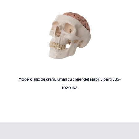
Model clasic de craniu uman cu creier detasabil 5 părți 3BS-
1020162