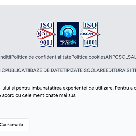
nditii
Politica de confidentialitate
Politica cookies
ANPC
SOL
SA
IC
PUBLICATII
BAZE DE DATE
TIPIZATE SCOLARE
EDITURA SI 
ului si pentru imbunatatirea experientei de utilizare. Pentru a 
Copyright ©2026 Romdidac SA. Toate drepturile rezervate
de acord cu cele mentionate mai sus.
Website implementat de
Daily Code SRL
Cookie-urile