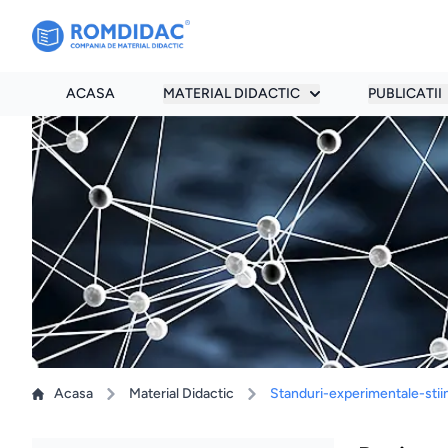
ACASA
MATERIAL DIDACTIC
PUBLICATII
Acasa
Material Didactic
Standuri-experimentale-stii