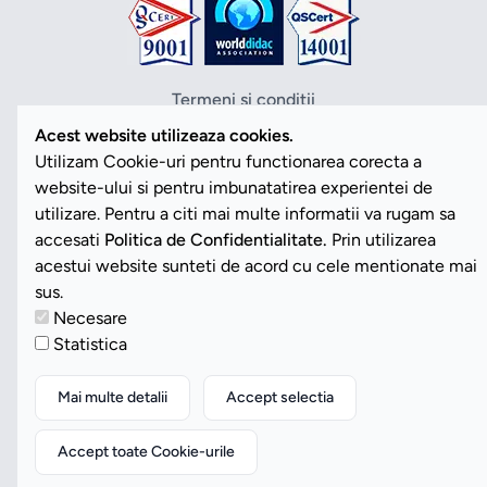
Termeni si conditii
Politica de confidentialitate
Acest website utilizeaza cookies.
Politica cookies
Utilizam Cookie-uri pentru functionarea corecta a
ANPC
website-ului si pentru imbunatatirea experientei de
SOL
utilizare. Pentru a citi mai multe informatii va rugam sa
SAL
accesati
Politica de Confidentialitate.
Prin utilizarea
Vezi Cookies
acestui website sunteti de acord cu cele mentionate mai
sus.
Necesare
Copyright ©2026 Romdidac SA. Toate drepturile rezervate
Statistica
Website implementat de
Daily Code SRL
Mai multe detalii
Accept selectia
Accept toate Cookie-urile