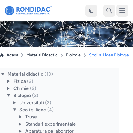
Desch
Cauta
Acasa
Material Didactic
Biologie
Scoli si Licee Biologie
Material didactic
(13)
Fizica
(2)
Chimie
(2)
Biologie
(2)
Universitati
(2)
Scoli si licee
(4)
Truse
Standuri experimentale
Aparatura de laborator