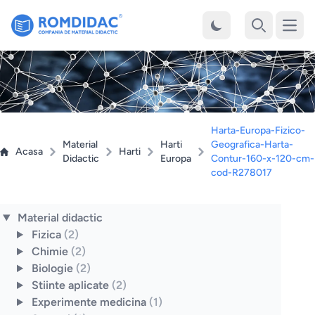
Desch
Cauta
Harta-Europa-Fizico-
Material
Harti
Geografica-Harta-
Acasa
Harti
Didactic
Europa
Contur-160-x-120-cm-
cod-R278017
Material didactic
Fizica
(2)
Chimie
(2)
Biologie
(2)
Stiinte aplicate
(2)
Experimente medicina
(1)