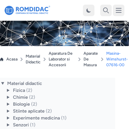
Desch
Cauta
Aparatura De
Aparate
Masina-
Material
Acasa
Laborator si
De
Wimshurst-
Didactic
Accesorii
Masura
07616-00
Material didactic
Fizica
(2)
Chimie
(2)
Biologie
(2)
Stiinte aplicate
(2)
Experimente medicina
(1)
Senzori
(1)