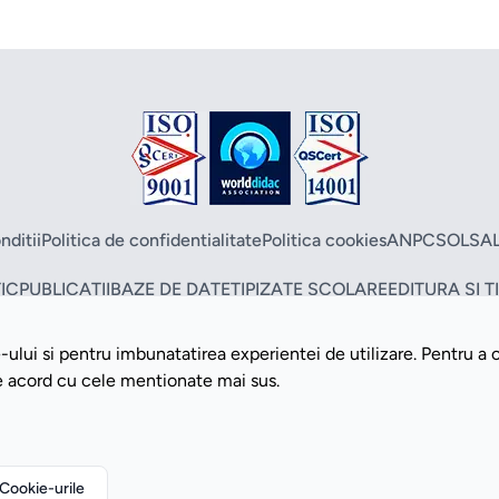
nditii
Politica de confidentialitate
Politica cookies
ANPC
SOL
SA
IC
PUBLICATII
BAZE DE DATE
TIPIZATE SCOLARE
EDITURA SI 
ului si pentru imbunatatirea experientei de utilizare. Pentru a 
Copyright ©2026 Romdidac SA. Toate drepturile rezervate
de acord cu cele mentionate mai sus.
Website implementat de
Daily Code SRL
Cookie-urile