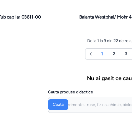
Tub capilar 03611-00
Balanta Westphal/ Mohr 
De la
1
la
9
din
22
de rezu
1
2
3
Nu ai gasit ce cau
Cauta produse didactice
Cauta