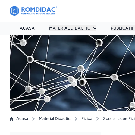
ACASA
MATERIAL DIDACTIC
PUBLICATII
Acasa
Material Didactic
Fizica
Scoli si Licee Fiz