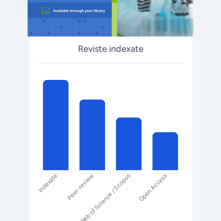
Reviste indexate
Indexate
Peer-review
Web of Science / Scopus
Open Access