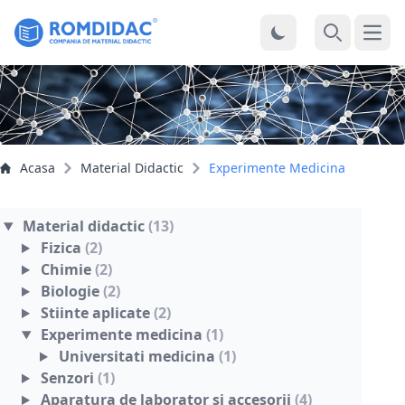
Desc
Cauta
Acasa
Material Didactic
Experimente Medicina
Material didactic
(13)
Fizica
(2)
Chimie
(2)
Biologie
(2)
Stiinte aplicate
(2)
Experimente medicina
(1)
Universitati medicina
(1)
Senzori
(1)
Aparatura de laborator si accesorii
(4)