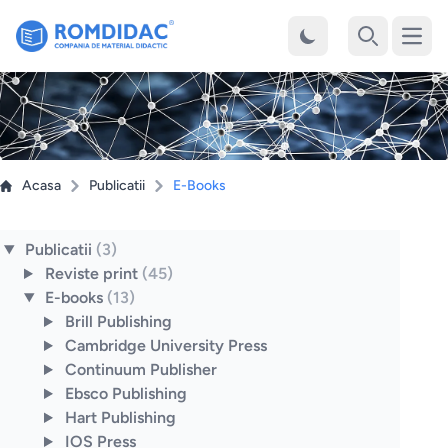
Desch
Cauta
Acasa
Publicatii
E-Books
Publicatii
(3)
Reviste print
(45)
E-books
(13)
Brill Publishing
Cambridge University Press
Continuum Publisher
Ebsco Publishing
Hart Publishing
IOS Press