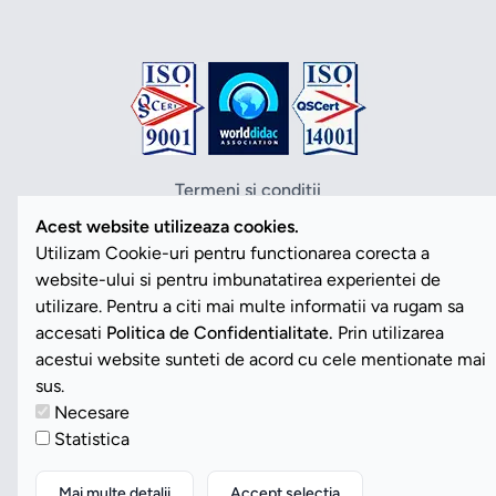
Termeni si conditii
Politica de confidentialitate
Acest website utilizeaza cookies.
Politica cookies
Utilizam Cookie-uri pentru functionarea corecta a
ANPC
website-ului si pentru imbunatatirea experientei de
SOL
utilizare. Pentru a citi mai multe informatii va rugam sa
SAL
accesati
Politica de Confidentialitate.
Prin utilizarea
Vezi Cookies
acestui website sunteti de acord cu cele mentionate mai
sus.
Necesare
Copyright ©2026 Romdidac SA. Toate drepturile rezervate
Statistica
Website implementat de
Daily Code SRL
Mai multe detalii
Accept selectia