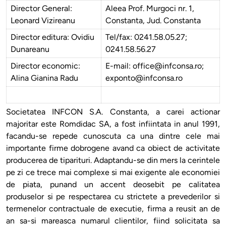
Director General:
Aleea Prof. Murgoci nr. 1,
Leonard Vizireanu
Constanta, Jud. Constanta
Director editura: Ovidiu
Tel/fax: 0241.58.05.27;
Dunareanu
0241.58.56.27
Director economic:
E-mail: office@infconsa.ro;
Alina Gianina Radu
exponto@infconsa.ro
Societatea INFCON S.A. Constanta, a carei actionar
majoritar este Romdidac SA, a fost infiintata in anul 1991,
facandu-se repede cunoscuta ca una dintre cele mai
importante firme dobrogene avand ca obiect de activitate
producerea de tiparituri. Adaptandu-se din mers la cerintele
pe zi ce trece mai complexe si mai exigente ale economiei
de piata, punand un accent deosebit pe calitatea
produselor si pe respectarea cu strictete a prevederilor si
termenelor contractuale de executie, firma a reusit an de
an sa-si mareasca numarul clientilor, fiind solicitata sa