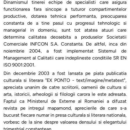
Dinamismul tinerei echipe de specialisti care asigura
functionarea fara sincope a tuturor compartimentelor
productive, dotarea tehnica performanta, preocuparea
constanta de a tine pasul cu progresul tehnologic si
managerial in domeniu, sunt tot atatea atuuri care
determina calitatea deosebita a produselor Societatii
Comerciale INFCON S.A. Constanta. De altfel, inca din
noiembrie 2004, a fost implementat Sistemul de
Management al Calitatii care indeplineste conditiile SR EN
ISO 9001:2001.
Din decembrie 2003 a fost lansata pe piata publicatia
culturala si literara "EX PONTO - text/imagine/metatext",
apreciata unanim de catre scriitorii, oamenii de cultura si
arta, istoricii, arheologii si filologii carora le este adresata.
Faptul ca Ministerul de Externe al Romaniei a difuzat
revista pe intregul mapamond, aprecierile de care s-a
bucurat fiecare numar in presa culturala si literara nationala,
vorbesc de la sine despre valoarea densului si elegantului
trimestrial constantean.