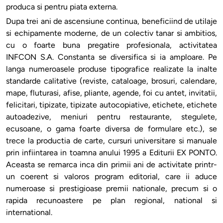
produca si pentru piata externa.
Dupa trei ani de ascensiune continua, beneficiind de utilaje
si echipamente moderne, de un colectiv tanar si ambitios,
cu o foarte buna pregatire profesionala, activitatea
INFCON S.A. Constanta se diversifica si ia amploare. Pe
langa numeroasele produse tipografice realizate la inalte
standarde calitative (reviste, cataloage, brosuri, calendare,
mape, fluturasi, afise, pliante, agende, foi cu antet, invitatii,
felicitari, tipizate, tipizate autocopiative, etichete, etichete
autoadezive, meniuri pentru restaurante, stegulete,
ecusoane, o gama foarte diversa de formulare etc.), se
trece la productia de carte, cursuri universitare si manuale
prin infiintarea in toamna anului 1995 a Editurii EX PONTO.
Aceasta se remarca inca din primii ani de activitate printr-
un coerent si valoros program editorial, care ii aduce
numeroase si prestigioase premii nationale, precum si o
rapida recunoastere pe plan regional, national si
international.