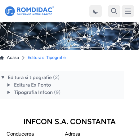
Desch
Cauta
Acasa
Editura si Tipografie
Editura si tipografie
(2)
Editura Ex Ponto
Tipografia Infcon
(9)
INFCON S.A. CONSTANTA
Conducerea
Adresa