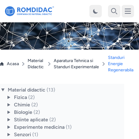
Desch
Cauta
Standuri
Material
Aparatura Tehnica si
Acasa
Energie
Didactic
Standuri Experimentale
Regenerabila
Material didactic
(13)
Fizica
(2)
Chimie
(2)
Biologie
(2)
Stiinte aplicate
(2)
Experimente medicina
(1)
Senzori
(1)