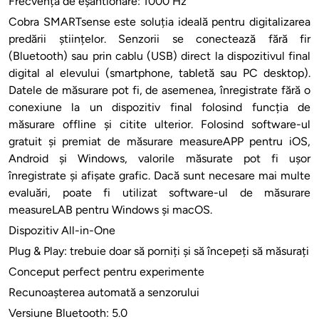
Frecvența de eșantionare: 1000 Hz
Cobra SMARTsense este soluția ideală pentru digitalizarea
predării științelor. Senzorii se conectează fără fir
(Bluetooth) sau prin cablu (USB) direct la dispozitivul final
digital al elevului (smartphone, tabletă sau PC desktop).
Datele de măsurare pot fi, de asemenea, înregistrate fără o
conexiune la un dispozitiv final folosind funcția de
măsurare offline și citite ulterior. Folosind software-ul
gratuit și premiat de măsurare measureAPP pentru iOS,
Android și Windows, valorile măsurate pot fi ușor
înregistrate și afișate grafic. Dacă sunt necesare mai multe
evaluări, poate fi utilizat software-ul de măsurare
measureLAB pentru Windows și macOS.
Dispozitiv All-in-One
Plug & Play: trebuie doar să porniți și să începeți să măsurați
Conceput perfect pentru experimente
Recunoașterea automată a senzorului
Versiune Bluetooth: 5.0