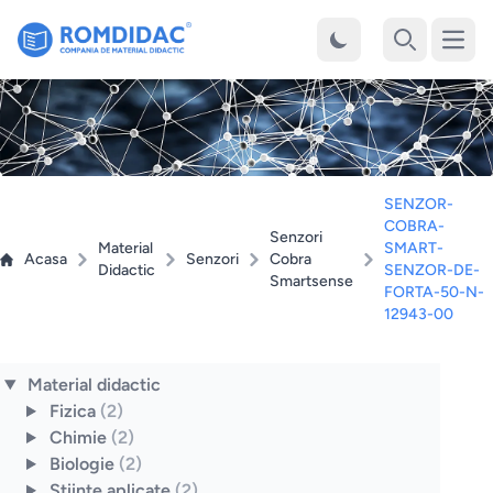
Desch
Cauta
SENZOR-
COBRA-
Senzori
Material
SMART-
Acasa
Senzori
Cobra
Didactic
SENZOR-DE-
Smartsense
FORTA-50-N-
12943-00
Material didactic
Fizica
(2)
Chimie
(2)
Biologie
(2)
Stiinte aplicate
(2)