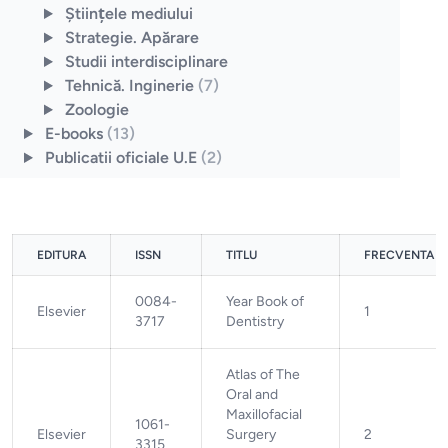
Ştiinţele mediului
Strategie. Apărare
Studii interdisciplinare
Tehnică. Inginerie
(7)
Zoologie
E-books
(13)
Publicatii oficiale U.E
(2)
EDITURA
ISSN
TITLU
FRECVENTA
0084-
Year Book of
Elsevier
1
3717
Dentistry
Atlas of The
Oral and
Maxillofacial
1061-
Elsevier
Surgery
2
3315