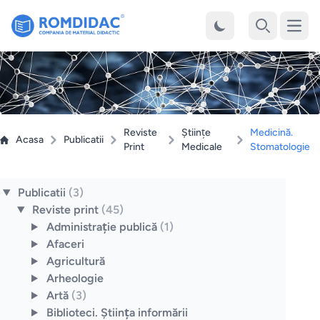
Desch
Cauta
Reviste
Ştiinţe
Medicină.
Acasa
Publicatii
Print
Medicale
Stomatologie
Publicatii
(3)
Reviste print
(45)
Administraţie publică
(1)
Afaceri
Agricultură
Arheologie
Artă
(3)
Biblioteci. Ştiinţa informării