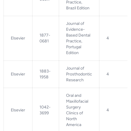
Practice,
Brazil Edition
Journal of
Evidence-
1877-
Based Dental
Elsevier
4
0681
Practice,
Portugal
Edition
Journal of
1883-
Elsevier
Prosthodontic
4
1958
Research
Oral and
Maxillofacial
1042-
Surgery
Elsevier
4
3699
Clinics of
North
America