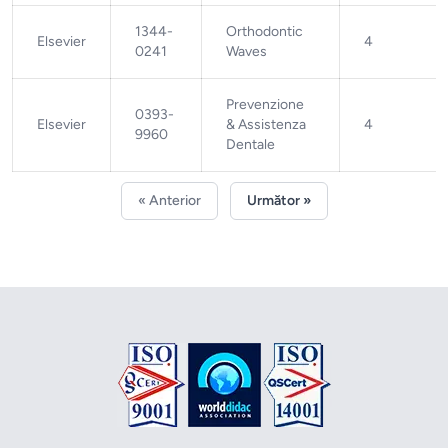
1344-
Orthodontic
Elsevier
4
0241
Waves
Prevenzione
0393-
Elsevier
& Assistenza
4
9960
Dentale
« Anterior
Următor »