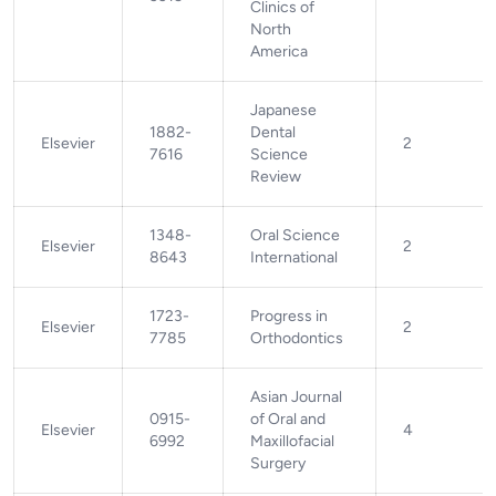
Clinics of
North
America
Japanese
1882-
Dental
Elsevier
2
7616
Science
Review
1348-
Oral Science
Elsevier
2
8643
International
1723-
Progress in
Elsevier
2
7785
Orthodontics
Asian Journal
0915-
of Oral and
Elsevier
4
6992
Maxillofacial
Surgery