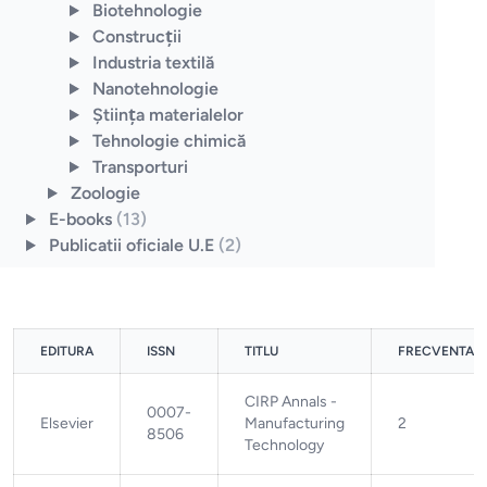
Biotehnologie
Construcţii
Industria textilă
Nanotehnologie
Ştiinţa materialelor
Tehnologie chimică
Transporturi
Zoologie
E-books
(13)
Publicatii oficiale U.E
(2)
EDITURA
ISSN
TITLU
FRECVENTA
CIRP Annals -
0007-
Elsevier
Manufacturing
2
8506
Technology