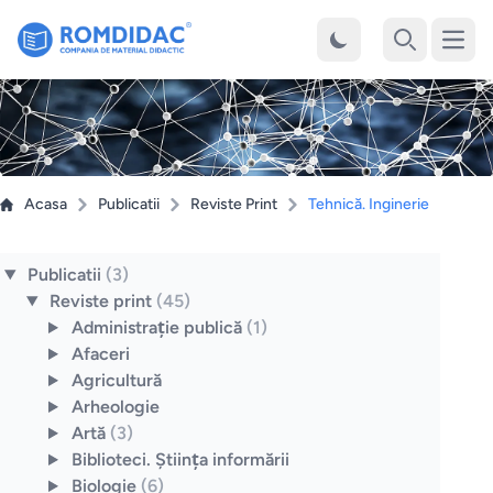
Desch
Cauta
Acasa
Publicatii
Reviste Print
Tehnică. Inginerie
Publicatii
(3)
Reviste print
(45)
Administraţie publică
(1)
Afaceri
Agricultură
Arheologie
Artă
(3)
Biblioteci. Ştiinţa informării
Biologie
(6)