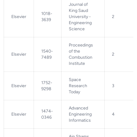
Journal of
King Saud
1018-
Elsevier
University -
2
3639
Engineering
Science
Proceedings
1540-
of the
Elsevier
2
7489
Combustion
Institute
Space
1752-
Elsevier
Research
3
9298
Today
Advanced
1474-
Elsevier
Engineering
4
0346
Informatics
Ain Shams