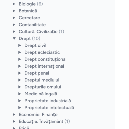
Biologie
(6)
Botanică
Cercetare
Contabilitate
Cultură. Civilizaţie
(1)
Drept
(10)
Drept civil
Drept ecleziastic
Drept constituţional
Drept internaţional
Drept penal
Dreptul mediului
Drepturile omului
Medicină legală
Proprietate industrială
Proprietate intelectuală
Economie. Finanţe
Educaţie. Învăţământ
(1)
Etică