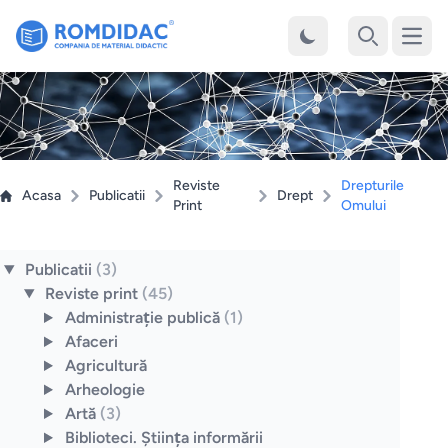
Desch
Cauta
Reviste
Drepturile
Acasa
Publicatii
Drept
Print
Omului
Publicatii
(3)
Reviste print
(45)
Administraţie publică
(1)
Afaceri
Agricultură
Arheologie
Artă
(3)
Biblioteci. Ştiinţa informării