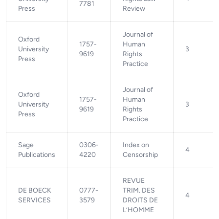
7781
Press
Review
Journal of
Oxford
1757-
Human
University
3
9619
Rights
Press
Practice
Journal of
Oxford
1757-
Human
University
3
9619
Rights
Press
Practice
Sage
0306-
Index on
4
Publications
4220
Censorship
REVUE
DE BOECK
0777-
TRIM. DES
4
SERVICES
3579
DROITS DE
L’HOMME