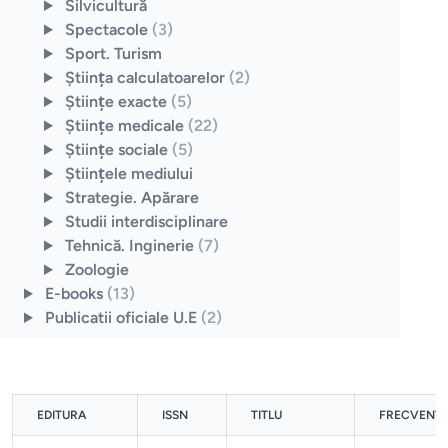
Silvicultură
Spectacole
(3)
Sport. Turism
Ştiinţa calculatoarelor
(2)
Ştiinţe exacte
(5)
Ştiinţe medicale
(22)
Ştiinţe sociale
(5)
Ştiinţele mediului
Strategie. Apărare
Studii interdisciplinare
Tehnică. Inginerie
(7)
Zoologie
E-books
(13)
Publicatii oficiale U.E
(2)
EDITURA
ISSN
TITLU
FRECVENT