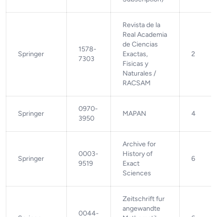
Revista de la
Real Academia
de Ciencias
1578-
Springer
Exactas,
2
7303
Fisicas y
Naturales /
RACSAM
0970-
Springer
MAPAN
4
3950
Archive for
0003-
History of
Springer
6
9519
Exact
Sciences
Zeitschrift fur
angewandte
0044-