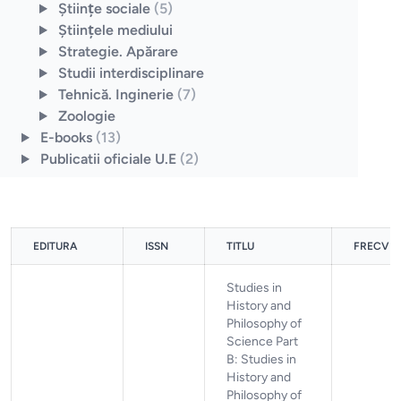
Ştiinţe sociale
(5)
Ştiinţele mediului
Strategie. Apărare
Studii interdisciplinare
Tehnică. Inginerie
(7)
Zoologie
E-books
(13)
Publicatii oficiale U.E
(2)
EDITURA
ISSN
TITLU
FRECVE
Studies in
History and
Philosophy of
Science Part
B: Studies in
History and
Philosophy of