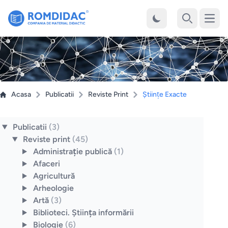
Desch
Cauta
Acasa
Publicatii
Reviste Print
Ştiinţe Exacte
Publicatii
(3)
Reviste print
(45)
Administraţie publică
(1)
Afaceri
Agricultură
Arheologie
Artă
(3)
Biblioteci. Ştiinţa informării
Biologie
(6)