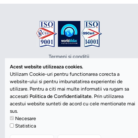
Termeni si conditii
Politica de confidentialitate
Acest website utilizeaza cookies.
Politica cookies
Utilizam Cookie-uri pentru functionarea corecta a
ANPC
website-ului si pentru imbunatatirea experientei de
SOL
utilizare. Pentru a citi mai multe informatii va rugam sa
SAL
accesati
Politica de Confidentialitate.
Prin utilizarea
Vezi Cookies
acestui website sunteti de acord cu cele mentionate mai
sus.
Necesare
Copyright ©2026 Romdidac SA. Toate drepturile rezervate
Statistica
Website implementat de
Daily Code SRL